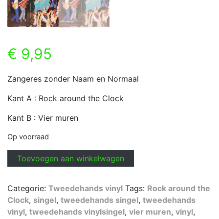
€
9,95
Zangeres zonder Naam en Normaal
Kant A : Rock around the Clock
Kant B : Vier muren
Op voorraad
Zangers
Toevoegen aan winkelwagen
zonder
Naam
Categorie:
Tweedehands vinyl
Tags:
Rock around the
en
Clock
,
singel
,
tweedehands singel
,
tweedehands
Normaal
vinyl
,
tweedehands vinylsingel
,
vier muren
,
vinyl
,
-