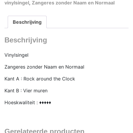
vinylsingel
,
Zangeres zonder Naam en Normaal
Rock
around
the
Beschrijving
Clock
aantal
Beschrijving
Vinylsingel
Zangeres zonder Naam en Normaal
Kant A : Rock around the Clock
Kant B : Vier muren
Hoeskwaliteit : ♦♦♦♦♦
Gerelateerde producten