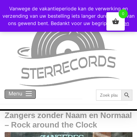
Voor 16:00 besteld = vandaag verzonden!
Vanwege de vakantieperiode kan de verwerking en
0
verzending van uw bestelling iets langer duren dan u van
ons gewend bent. Bedankt voor uw begrip!
Negeren
Zoekk
Zoek
Menu
naar:
Zangers zonder Naam en Normaal
– Rock around the Clock