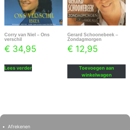
Corry van Niel – Ons
Gerard Schoonebeek –
verschil
Zondagmorgen
€
34,95
€
12,95
Lees verder
Toevoegen aan
winkelwagen
Afrekenen