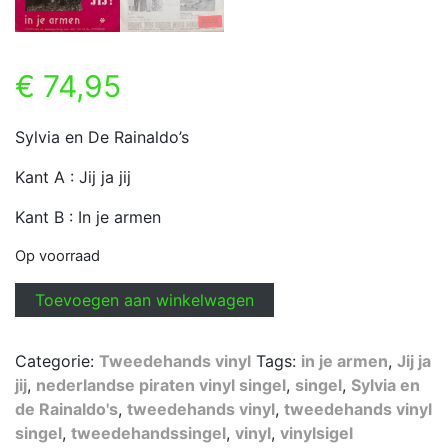
€
74,95
Sylvia en De Rainaldo’s
Kant A : Jij ja jij
Kant B : In je armen
Op voorraad
Sylvia
Toevoegen aan winkelwagen
en
De
Categorie:
Tweedehands vinyl
Tags:
in je armen
,
Jij ja
Rainaldo’s
jij
,
nederlandse piraten vinyl singel
,
singel
,
Sylvia en
-
de Rainaldo's
,
tweedehands vinyl
,
tweedehands vinyl
Jij
singel
,
tweedehandssingel
,
vinyl
,
vinylsigel
ja