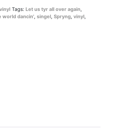
inyl
Tags:
Let us tyr all over again
,
 world dancin'
,
singel
,
Spryng
,
vinyl
,