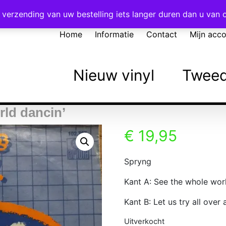
Voor 16:00 besteld = vandaag verzonden!
verzending van uw bestelling iets langer duren dan u van
Home
Informatie
Contact
Mijn acc
Nieuw vinyl
Tweed
rld dancin’
€
19,95
Spryng
Kant A: See the whole wor
Kant B: Let us try all over 
Uitverkocht