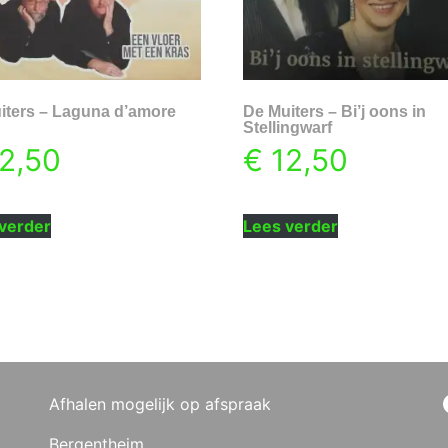
iters – Laguna d’amore
De Muiters – Bi’j oons in
Stellingwarf
2,50
€
12,50
verder
Lees verder
Afhalen mogelijk op afspraak
Bergentheim