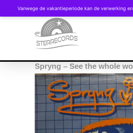
Vanwege de vakantieperiode kan de verwerking en 
Spryng – See the whole wo