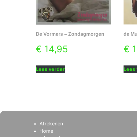
De Vormers – Zondagmorgen
de Mu
€
14,95
€
1
Lees verder
Lees 
Afrekenen
Home