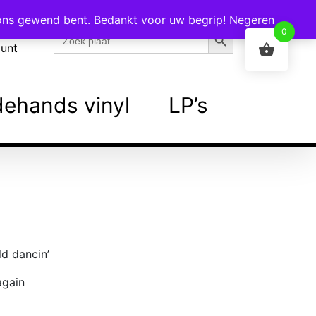
 ons gewend bent. Bedankt voor uw begrip!
Negeren
Zoekknop
Zoek
0
naar:
ount
ehands vinyl
LP’s
ld dancin’
again