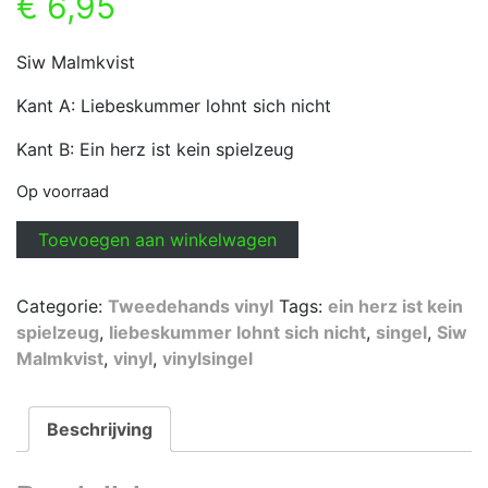
€
6,95
Siw Malmkvist
Kant A: Liebeskummer lohnt sich nicht
Kant B: Ein herz ist kein spielzeug
Op voorraad
Siw
Toevoegen aan winkelwagen
Malmkvist
-
Categorie:
Tweedehands vinyl
Tags:
ein herz ist kein
Liebeskummer
spielzeug
,
liebeskummer lohnt sich nicht
,
singel
,
Siw
lohnt
Malmkvist
,
vinyl
,
vinylsingel
sich
nicht
aantal
Beschrijving