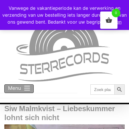
Voor 16:00 besteld = vandaag verzonden!
Vanwege de vakantieperiode kan de verwerking en
0
verzending van uw bestelling iets langer duren dan u van
ons gewend bent. Bedankt voor uw begrip!
Negeren
Zoekk
Zoek
Menu
naar:
Siw Malmkvist – Liebeskummer
lohnt sich nicht