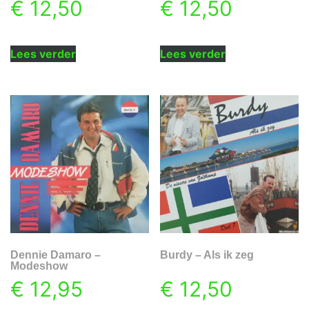
€
12,50
€
12,50
Lees verder
Lees verder
Dennie Damaro –
Burdy – Als ik zeg
Modeshow
€
12,95
€
12,50