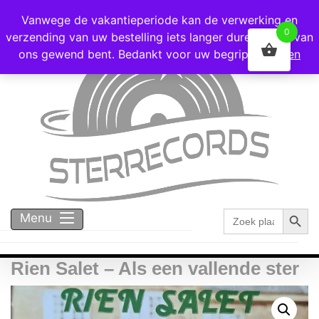
Voor 16:00 besteld = vandaag verzonden!
Vanwege de vakantieperiode kan de verwerking en
0
verzending van uw bestelling iets langer duren dan u van
ons gewend bent. Bedankt voor uw begrip!
Negeren
Zoekk
Zoek
Menu
naar:
Rien Salet – Als een vallende ster