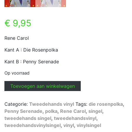
€
9,95
Rene Carol
Kant A : Die Rosenpolka
Kant B : Penny Serenade
Op voorraad
Rene
Toevoegen aan winkelwagen
Carol
-
Categorie:
Tweedehands vinyl
Tags:
die rosenpolka
,
Die
Penny Serenade
,
polka
,
Rene Carol
,
singel
,
Rosenpolka
tweedehands singel
,
tweedehandsvinyl
,
aantal
tweedehandsvinylsingel
,
vinyl
,
vinylsingel