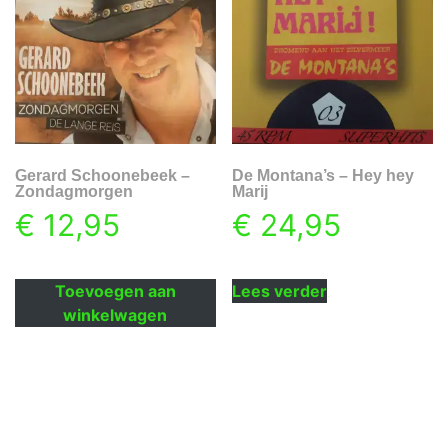
Gerard Schoonebeek –
De Montana’s – Hey hey
Zondagmorgen
Marij
€
12,95
€
24,95
Toevoegen aan
Lees verder
winkelwagen