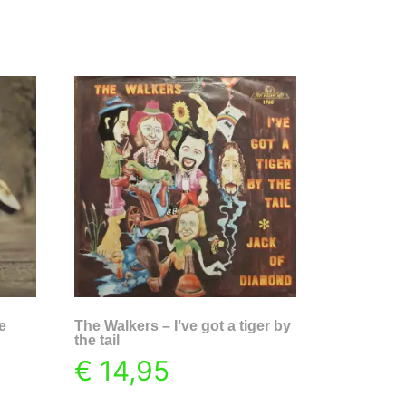
e
The Walkers – I’ve got a tiger by
the tail
€
14,95