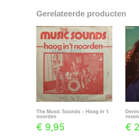
Gerelateerde producten
The Music Sounds – Hoog in ’t
Denis
noorden
rosen
€
9,95
€
2