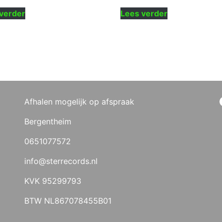
verder
Lees verder
Afhalen mogelijk op afspraak
Bergentheim
0651077572
info@sterrecords.nl
KVK 95299793
BTW NL867078455B01