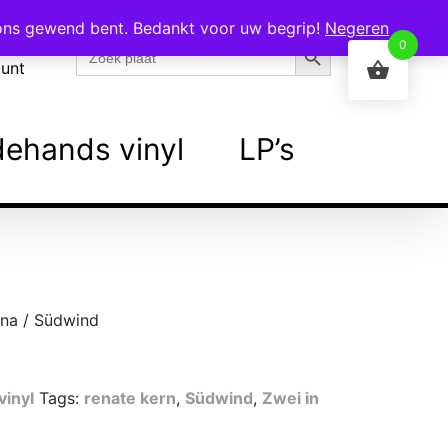
 ons gewend bent. Bedankt voor uw begrip!
Negeren
Zoekknop
Zoek
0
naar:
ount
ehands vinyl
LP’s
ona / Südwind
inyl
Tags:
renate kern
,
Südwind
,
Zwei in