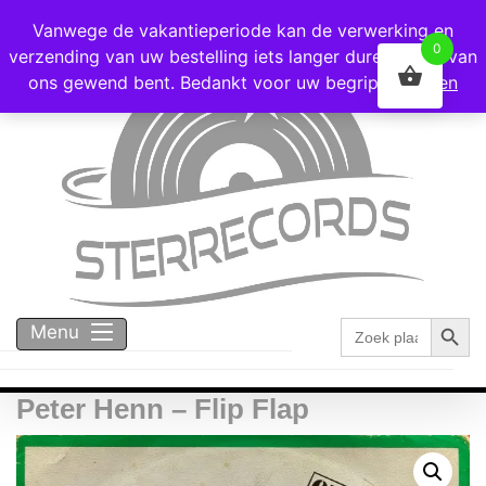
Voor 16:00 besteld = vandaag verzonden!
Vanwege de vakantieperiode kan de verwerking en
0
verzending van uw bestelling iets langer duren dan u van
ons gewend bent. Bedankt voor uw begrip!
Negeren
Zoekk
Zoek
Menu
naar:
Peter Henn – Flip Flap