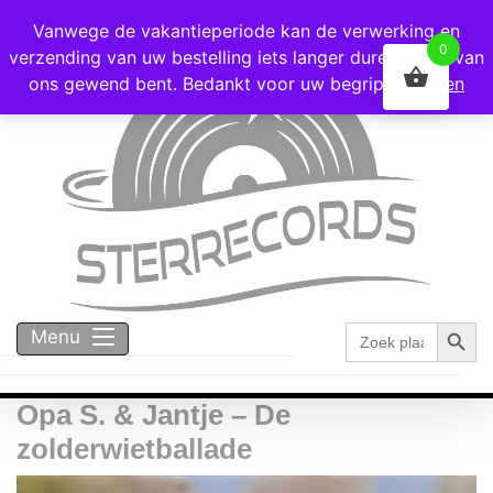
Voor 16:00 besteld = vandaag verzonden!
Vanwege de vakantieperiode kan de verwerking en
0
verzending van uw bestelling iets langer duren dan u van
ons gewend bent. Bedankt voor uw begrip!
Negeren
Zoekk
Zoek
Menu
naar:
Opa S. & Jantje – De
zolderwietballade