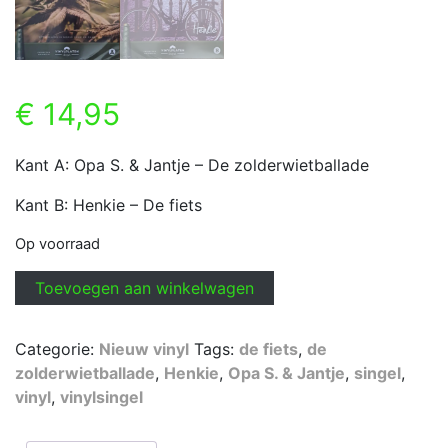
€
14,95
Kant A: Opa S. & Jantje – De zolderwietballade
Kant B: Henkie – De fiets
Op voorraad
Opa
Toevoegen aan winkelwagen
S.
&
Categorie:
Nieuw vinyl
Tags:
de fiets
,
de
Jantje
zolderwietballade
,
Henkie
,
Opa S. & Jantje
,
singel
,
-
vinyl
,
vinylsingel
De
zolderwietballade