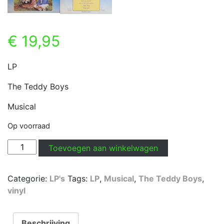
€
19,95
LP
The Teddy Boys
Musical
Op voorraad
LP
Toevoegen aan winkelwagen
-
The
Categorie:
LP's
Tags:
LP
,
Musical
,
The Teddy Boys
,
Teddy
vinyl
Boys
-
Musical
Beschrijving