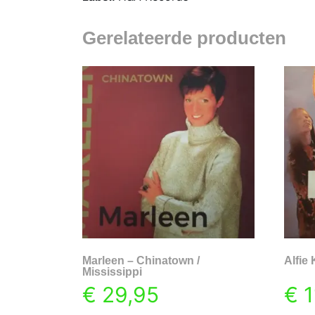
Gerelateerde producten
Marleen – Chinatown /
Alfie
Mississippi
€
29,95
€
1