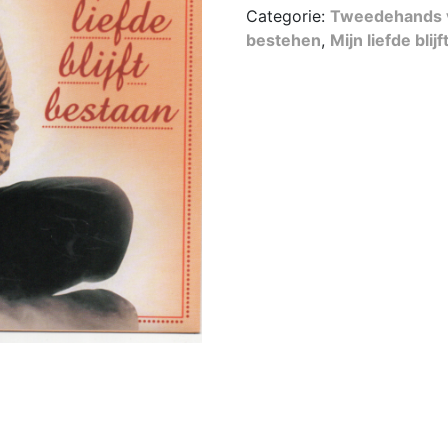
Categorie:
Tweedehands v
liefde
bestehen
,
Mijn liefde blij
blijft
bestaan
aantal