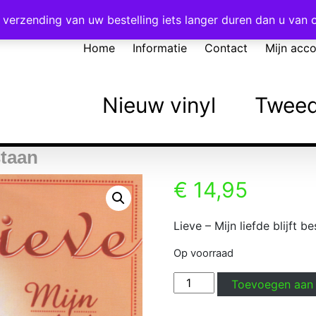
Voor 16:00 besteld = vandaag verzonden!
verzending van uw bestelling iets langer duren dan u van
Home
Informatie
Contact
Mijn acc
Nieuw vinyl
Tweed
staan
€
14,95
Lieve – Mijn liefde blijft 
Op voorraad
Lieve
Toevoegen aan
-
Mijn