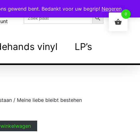
 ons gewend bent. Bedankt voor uw begrip!
Negeren
Zoekknop
Zoek
0
naar:
ount
ehands vinyl
LP’s
bestaan / Meine liebe bleibt bestehen
 winkelwagen