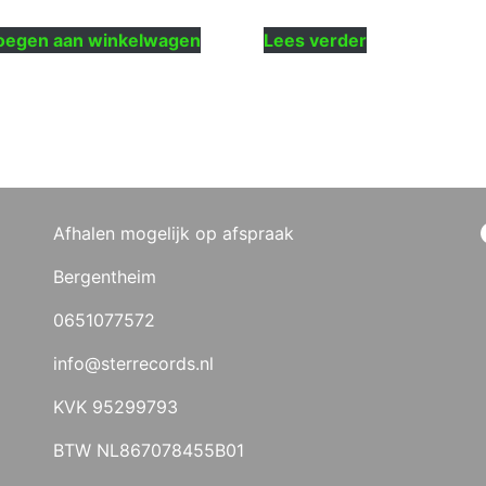
oegen aan winkelwagen
Lees verder
Afhalen mogelijk op afspraak
Bergentheim
0651077572
info@sterrecords.nl
KVK 95299793
BTW NL867078455B01