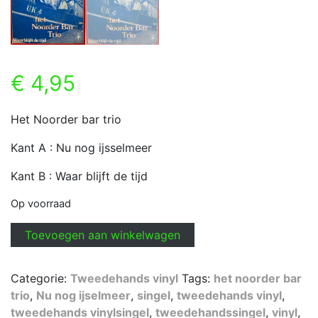
€
4,95
Het Noorder bar trio
Kant A : Nu nog ijsselmeer
Kant B : Waar blijft de tijd
Op voorraad
Het
Toevoegen aan winkelwagen
Noorder
bar
Categorie:
Tweedehands vinyl
Tags:
het noorder bar
trio
trio
,
Nu nog ijselmeer
,
singel
,
tweedehands vinyl
,
-
tweedehands vinylsingel
,
tweedehandssingel
,
vinyl
,
Nu