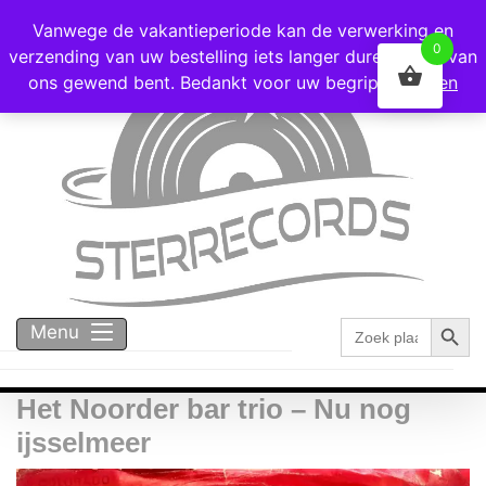
Voor 16:00 besteld = vandaag verzonden!
Vanwege de vakantieperiode kan de verwerking en
0
verzending van uw bestelling iets langer duren dan u van
ons gewend bent. Bedankt voor uw begrip!
Negeren
Zoekk
Zoek
Menu
naar:
Het Noorder bar trio – Nu nog
ijsselmeer