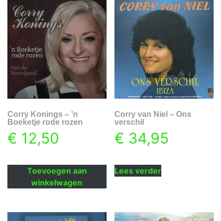
Corry Konings – ’n
Corry van Niel – Ons
Boeketje rode rozen
verschil
€
12,50
€
34,95
Toevoegen aan
Lees verder
winkelwagen