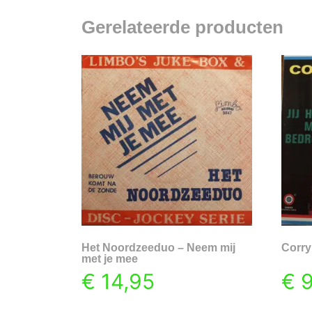
Gerelateerde producten
Het Noordzeeduo – Neem mij
Corry
met je mee
€
14,95
€
9