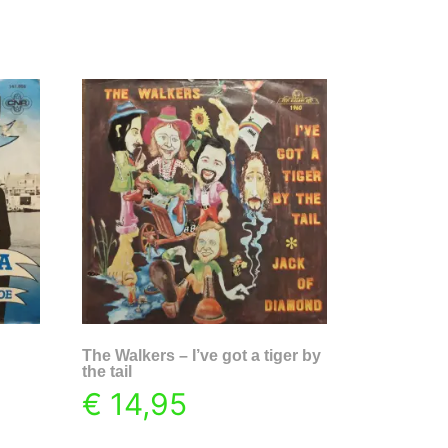
The Walkers – I’ve got a tiger by
the tail
€
14,95