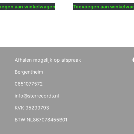
oegen aan winkelwagen
Toevoegen aan winkelwa
Afhalen mogelijk op afspraak
Bergentheim
0651077572
info@sterrecords.nl
KVK 95299793
BTW NL867078455B01