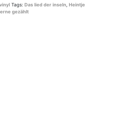
inyl
Tags:
Das lied der inseln
,
Heintje
sterne gezählt