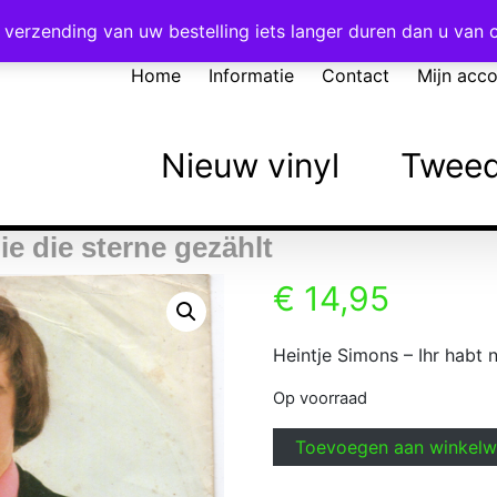
Voor 16:00 besteld = vandaag verzonden!
verzending van uw bestelling iets langer duren dan u van
Home
Informatie
Contact
Mijn acc
Nieuw vinyl
Tweed
ie die sterne gezählt
€
14,95
Heintje Simons – Ihr habt n
Op voorraad
Heintje
Toevoegen aan winkel
Simons
-