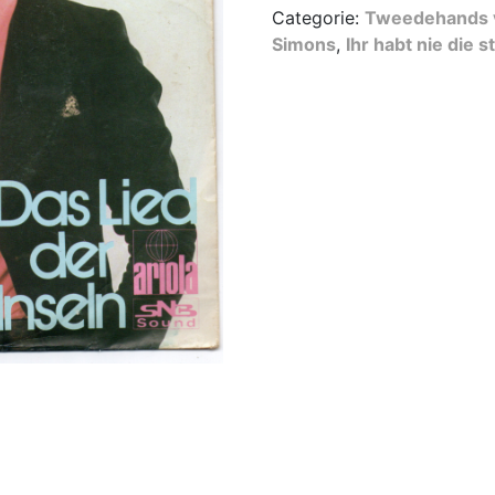
Categorie:
Tweedehands v
Ihr
Simons
,
Ihr habt nie die 
habt
nie
die
sterne
gezählt
aantal