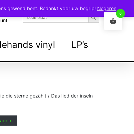
 ons gewend bent. Bedankt voor uw begrip!
Negeren
Zoekknop
Zoek
0
naar:
ount
ehands vinyl
LP’s
ie die sterne gezählt / Das lied der inseln
wagen