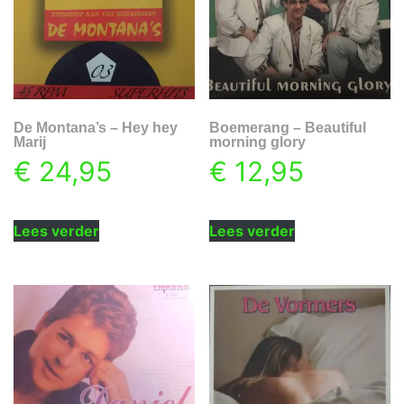
De Montana’s – Hey hey
Boemerang – Beautiful
Marij
morning glory
€
24,95
€
12,95
Lees verder
Lees verder