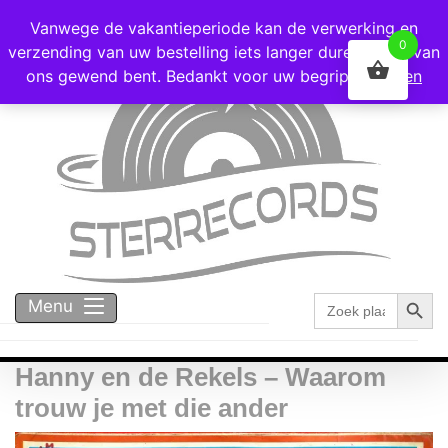
Voor 16:00 besteld = vandaag verzonden!
Vanwege de vakantieperiode kan de verwerking en
0
verzending van uw bestelling iets langer duren dan u van
ons gewend bent. Bedankt voor uw begrip!
Negeren
Zoekk
Zoek
Menu
naar:
Hanny en de Rekels – Waarom
trouw je met die ander