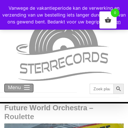
Voor 16:00 besteld = vandaag verzonden!
Vanwege de vakantieperiode kan de verwerking en
0
verzending van uw bestelling iets langer duren dan u van
ons gewend bent. Bedankt voor uw begrip!
Negeren
Zoekk
Zoek
Menu
naar:
Future World Orchestra –
Roulette