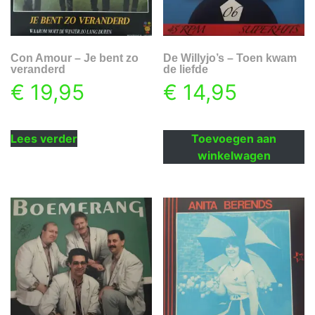
Con Amour – Je bent zo
De Willyjo’s – Toen kwam
veranderd
de liefde
€
19,95
€
14,95
Lees verder
Toevoegen aan
winkelwagen