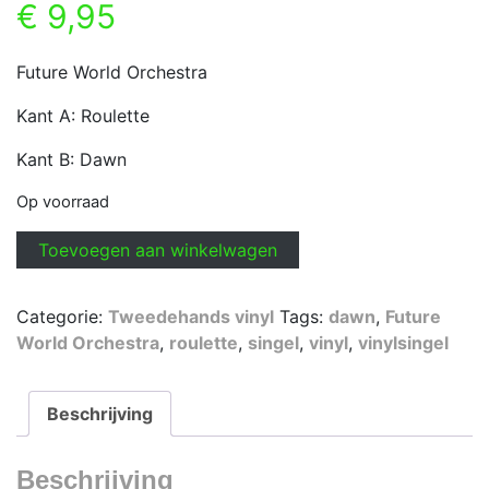
€
9,95
Future World Orchestra
Kant A: Roulette
Kant B: Dawn
Op voorraad
Future
Toevoegen aan winkelwagen
World
Orchestra
Categorie:
Tweedehands vinyl
Tags:
dawn
,
Future
-
World Orchestra
,
roulette
,
singel
,
vinyl
,
vinylsingel
Roulette
aantal
Beschrijving
Beschrijving