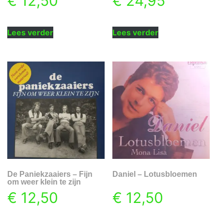
€
12,50
€
24,95
Lees verder
Lees verder
De Paniekzaaiers – Fijn
Daniel – Lotusbloemen
om weer klein te zijn
€
12,50
€
12,50