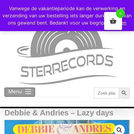
Voor 16:00 besteld = vandaag verzonden!
Vanwege de vakantieperiode kan de verwerking en
0
verzending van uw bestelling iets langer duren dan u van
ons gewend bent. Bedankt voor uw begrip!
Negeren
Zoekk
Zoek
Menu
naar:
Debbie & Andries – Lazy days