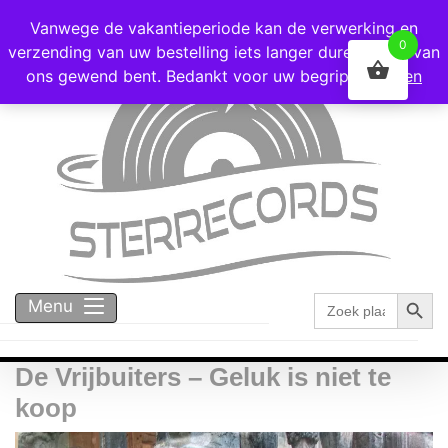
Voor 16:00 besteld = vandaag verzonden!
Vanwege de vakantieperiode kan de verwerking en
0
verzending van uw bestelling iets langer duren dan u van
ons gewend bent. Bedankt voor uw begrip!
Negeren
Zoekk
Zoek
Menu
naar:
De Vrijbuiters – Geluk is niet te
koop