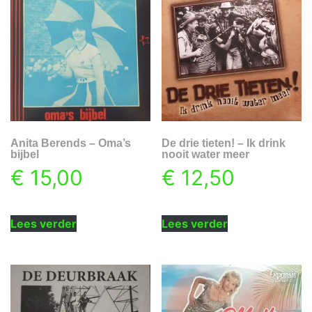
Anita Berends – Oma’s
De drie tieten! – Ik drink
bijbel
nooit water meer
€
15,00
€
12,50
Lees verder
Lees verder