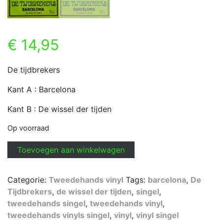
€
14,95
De tijdbrekers
Kant A : Barcelona
Kant B : De wissel der tijden
Op voorraad
De
Toevoegen aan winkelwagen
Tijdbrekers
-
Categorie:
Tweedehands vinyl
Tags:
barcelona
,
De
Barcelona
Tijdbrekers
,
de wissel der tijden
,
singel
,
aantal
tweedehands singel
,
tweedehands vinyl
,
tweedehands vinyls singel
,
vinyl
,
vinyl singel