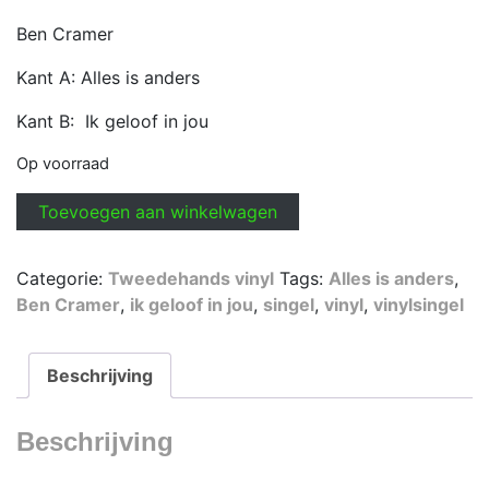
Ben Cramer
Kant A: Alles is anders
Kant B: Ik geloof in jou
Op voorraad
Ben
Toevoegen aan winkelwagen
Cramer
-
Categorie:
Tweedehands vinyl
Tags:
Alles is anders
,
Alles
Ben Cramer
,
ik geloof in jou
,
singel
,
vinyl
,
vinylsingel
is
anders
aantal
Beschrijving
Beschrijving