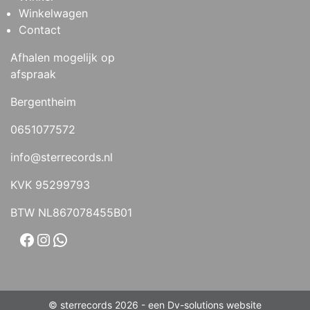
Winkelwagen
Contact
Afhalen mogelijk op
afspraak
Bergentheim
0651077572
info@sterrecords.nl
KVK 95299793
BTW NL867078455B01
Facebook
Instagram
WhatsApp
© sterrecords 2026 - een
Dv-solutions
website