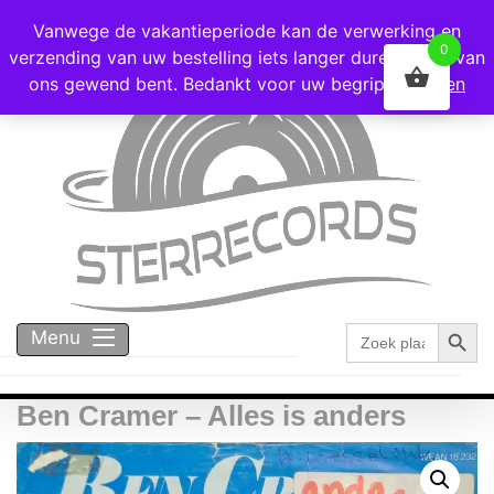
Voor 16:00 besteld = vandaag verzonden!
Vanwege de vakantieperiode kan de verwerking en
0
verzending van uw bestelling iets langer duren dan u van
ons gewend bent. Bedankt voor uw begrip!
Negeren
Zoekk
Zoek
Menu
naar:
Ben Cramer – Alles is anders