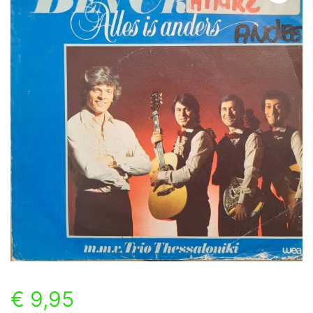
€
9,95