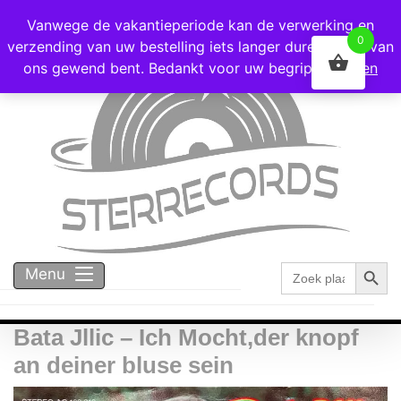
Voor 16:00 besteld = vandaag verzonden!
Vanwege de vakantieperiode kan de verwerking en
0
verzending van uw bestelling iets langer duren dan u van
ons gewend bent. Bedankt voor uw begrip!
Negeren
Zoekk
Zoek
Menu
naar:
Bata Jllic – Ich Mocht,der knopf
an deiner bluse sein