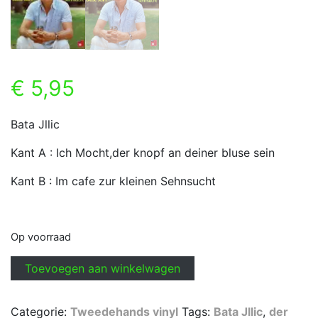
€
5,95
Bata Jllic
Kant A : Ich Mocht,der knopf an deiner bluse sein
Kant B : Im cafe zur kleinen Sehnsucht
Op voorraad
Bata
Toevoegen aan winkelwagen
Jllic
-
Categorie:
Tweedehands vinyl
Tags:
Bata Jllic
,
der
Ich