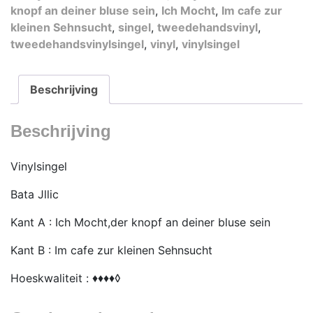
knopf an deiner bluse sein
,
Ich Mocht
,
Im cafe zur
Mocht,der
kleinen Sehnsucht
,
singel
,
tweedehandsvinyl
,
knopf
tweedehandsvinylsingel
,
vinyl
,
vinylsingel
an
deiner
bluse
Beschrijving
sein
aantal
Beschrijving
Vinylsingel
Bata Jllic
Kant A : Ich Mocht,der knopf an deiner bluse sein
Kant B : Im cafe zur kleinen Sehnsucht
Hoeskwaliteit : ♦♦♦♦◊