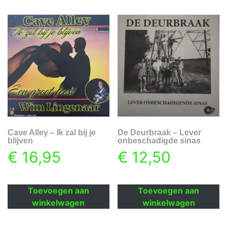
Cave Alley – Ik zal bij je
De Deurbraak – Lever
blijven
onbeschadigde sinas
€
16,95
€
12,50
Toevoegen aan
Toevoegen aan
winkelwagen
winkelwagen