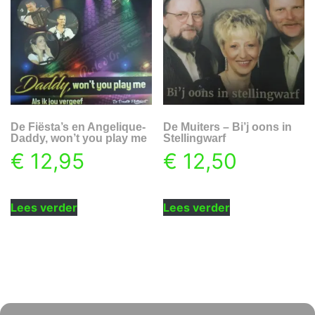
De Fiësta’s en Angelique-
De Muiters – Bi’j oons in
Daddy, won’t you play me
Stellingwarf
€
12,95
€
12,50
Lees verder
Lees verder