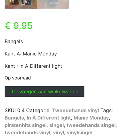
€
9,95
Bangels
Kant A: Manic Monday
Kant : In A Different light
Op voorraad
Bangels
Toevoegen aan winkelwagen
-
Manic
SKU:
0,4
Categorie:
Tweedehands vinyl
Tags:
Monday
Bangels
,
In A Different light
,
Manic Monday
,
aantal
piratenhits singel
,
singel
,
tweedehands singel
,
tweedehands vinyl
,
vinyl
,
vinylsingel