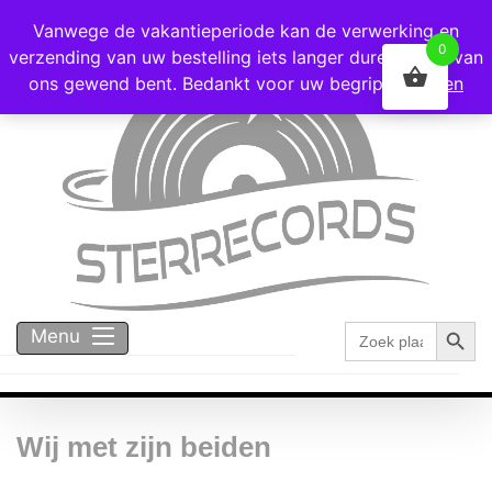
Voor 16:00 besteld = vandaag verzonden!
Vanwege de vakantieperiode kan de verwerking en
0
verzending van uw bestelling iets langer duren dan u van
ons gewend bent. Bedankt voor uw begrip!
Negeren
Zoekk
Zoek
Menu
naar:
Wij met zijn beiden