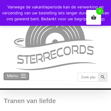
Voor 16:00 besteld = vandaag verzonden!
Vanwege de vakantieperiode kan de verwerking en
0
verzending van uw bestelling iets langer duren dan u van
ons gewend bent. Bedankt voor uw begrip!
Negeren
Zoekk
Zoek
Menu
naar:
Tranen van liefde