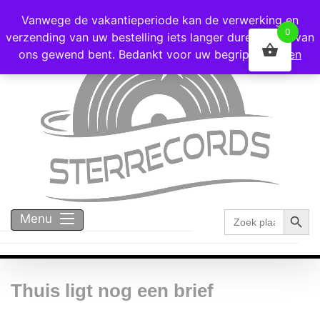
Voor 16:00 besteld = vandaag verzonden!
Vanwege de vakantieperiode kan de verwerking en
0
verzending van uw bestelling iets langer duren dan u van
ons gewend bent. Bedankt voor uw begrip!
Negeren
Zoekk
Zoek
Menu
naar:
Thuis ligt nog een brief