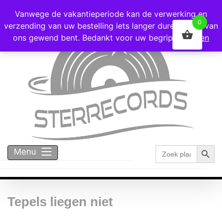
Voor 16:00 besteld = vandaag verzonden!
Vanwege de vakantieperiode kan de verwerking en
0
verzending van uw bestelling iets langer duren dan u van
ons gewend bent. Bedankt voor uw begrip!
Negeren
Zoekk
Zoek
Menu
naar:
Tepels liegen niet