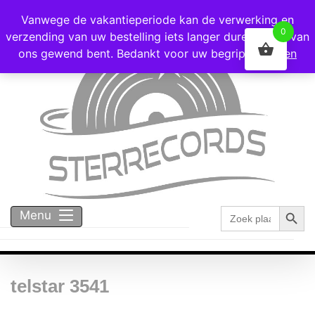
Voor 16:00 besteld = vandaag verzonden!
Vanwege de vakantieperiode kan de verwerking en
0
verzending van uw bestelling iets langer duren dan u van
ons gewend bent. Bedankt voor uw begrip!
Negeren
Zoekk
Zoek
Menu
naar:
telstar 3541