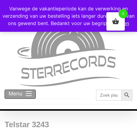
Voor 16:00 besteld = vandaag verzonden!
Vanwege de vakantieperiode kan de verwerking en
0
verzending van uw bestelling iets langer duren dan u van
ons gewend bent. Bedankt voor uw begrip!
Negeren
Zoekk
Zoek
Menu
naar:
Telstar 3243