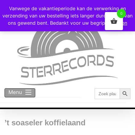
Voor 16:00 besteld = vandaag verzonden!
Vanwege de vakantieperiode kan de verwerking en
0
verzending van uw bestelling iets langer duren dan u van
ons gewend bent. Bedankt voor uw begrip!
Negeren
Zoekk
Zoek
Menu
naar:
’t soaseler koffielaand