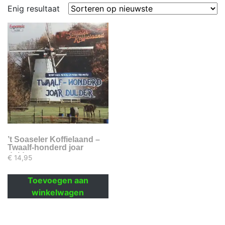
Enig resultaat
’t Soaseler Koffielaand –
Twaalf-honderd joar
dulder
€
14,95
Toevoegen aan
winkelwagen