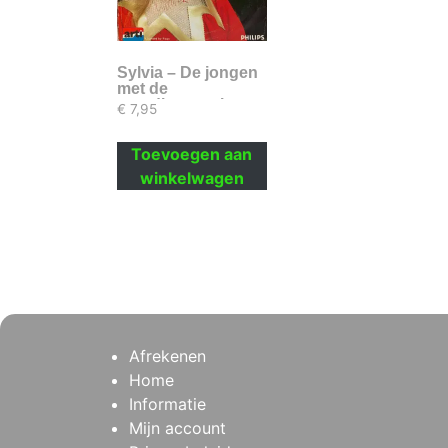
Sylvia – De jongen
met de
mondharmonica
€
7,95
Toevoegen aan
winkelwagen
Afrekenen
Home
Informatie
Mijn account