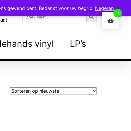
 ons gewend bent. Bedankt voor uw begrip!
Negeren
Zoekknop
Zoek
0
naar:
ount
ehands vinyl
LP’s