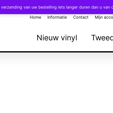
Voor 16:00 besteld = vandaag verzonden!
verzending van uw bestelling iets langer duren dan u van
Home
Informatie
Contact
Mijn acc
Nieuw vinyl
Tweed