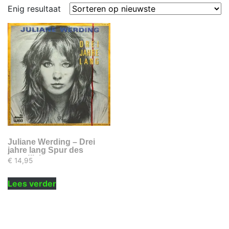
Enig resultaat
Juliane Werding – Drei
jahre lang Spur des
mondlichts
€
14,95
Lees verder