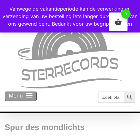
Voor 16:00 besteld = vandaag verzonden!
Vanwege de vakantieperiode kan de verwerking en
0
verzending van uw bestelling iets langer duren dan u van
ons gewend bent. Bedankt voor uw begrip!
Negeren
Zoekk
Zoek
Menu
naar:
Spur des mondlichts