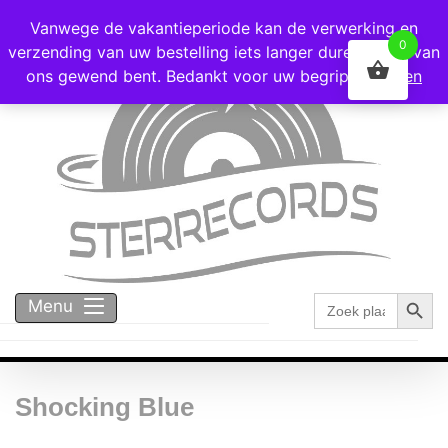
Voor 16:00 besteld = vandaag verzonden!
Vanwege de vakantieperiode kan de verwerking en
0
verzending van uw bestelling iets langer duren dan u van
ons gewend bent. Bedankt voor uw begrip!
Negeren
Zoekk
Zoek
Menu
naar:
Shocking Blue