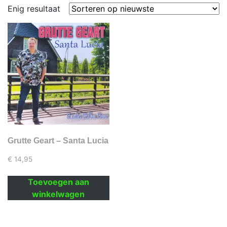
Enig resultaat
Grutte Geart – Santa Lucia
€
14,95
Toevoegen aan
winkelwagen