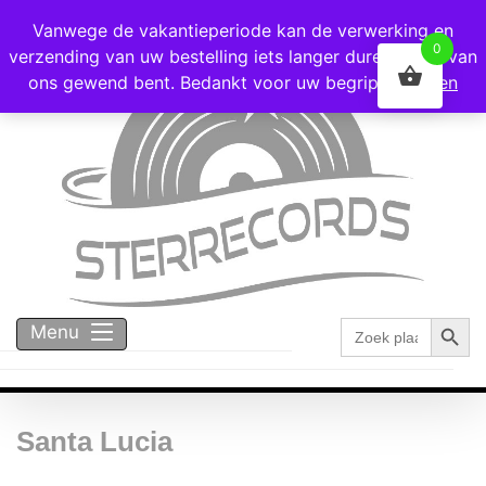
Voor 16:00 besteld = vandaag verzonden!
Vanwege de vakantieperiode kan de verwerking en
0
verzending van uw bestelling iets langer duren dan u van
ons gewend bent. Bedankt voor uw begrip!
Negeren
Zoekk
Zoek
Menu
naar:
Santa Lucia