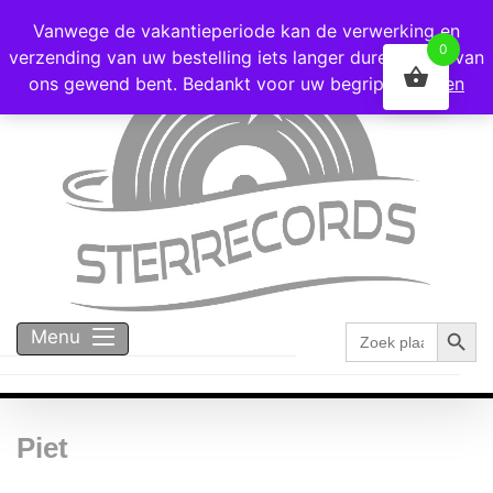
Voor 16:00 besteld = vandaag verzonden!
Vanwege de vakantieperiode kan de verwerking en
0
verzending van uw bestelling iets langer duren dan u van
ons gewend bent. Bedankt voor uw begrip!
Negeren
Zoekk
Zoek
Menu
naar:
Piet