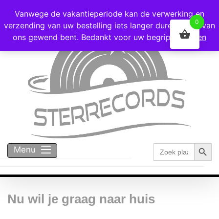
Voor 16:00 besteld = vandaag verzonden!
Vanwege de vakantieperiode kan de verwerking en
0
verzending van uw bestelling iets langer duren dan u van
ons gewend bent. Bedankt voor uw begrip!
Negeren
Zoekk
Zoek
Menu
naar:
Nu wil je graag naar huis