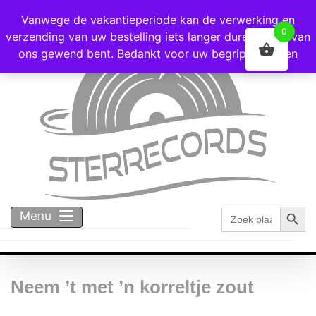
Voor 16:00 besteld = vandaag verzonden!
Vanwege de vakantieperiode kan de verwerking en
0
verzending van uw bestelling iets langer duren dan u van
ons gewend bent. Bedankt voor uw begrip!
Negeren
Zoekk
Zoek
Menu
naar:
Neem ’t met ’n korreltje zout