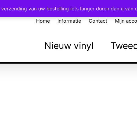
Voor 16:00 besteld = vandaag verzonden!
verzending van uw bestelling iets langer duren dan u van
Home
Informatie
Contact
Mijn acc
Nieuw vinyl
Tweed