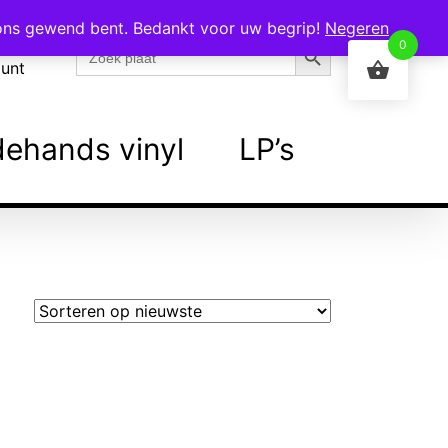
 ons gewend bent. Bedankt voor uw begrip!
Negeren
Zoekknop
Zoek
0
naar:
ount
ehands vinyl
LP’s