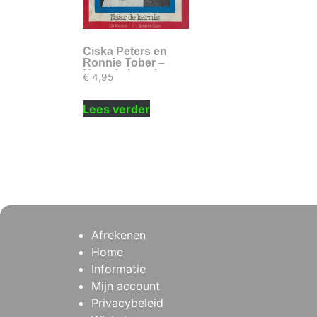
Ciska Peters en
Ronnie Tober –
Naar de kermis
€
4,95
Lees verder
Afrekenen
Home
Informatie
Mijn account
Privacybeleid