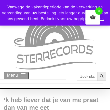
Voor 16:00 besteld = vandaag verzonden!
Vanwege de vakantieperiode kan de verwerking en
0
verzending van uw bestelling iets langer duren dan u van
ons gewend bent. Bedankt voor uw begrip!
Negeren
Zoekk
Zoek
Menu
naar:
‘k heb liever dat je van me praat
dan van me eet