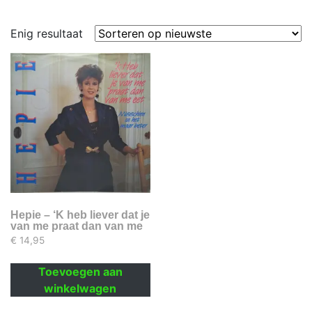
Enig resultaat
Hepie – ‘K heb liever dat je
van me praat dan van me
eet
€
14,95
Toevoegen aan
winkelwagen