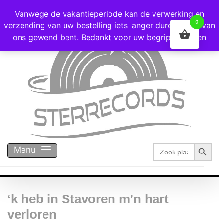
Voor 16:00 besteld = vandaag verzonden!
Vanwege de vakantieperiode kan de verwerking en
0
verzending van uw bestelling iets langer duren dan u van
ons gewend bent. Bedankt voor uw begrip!
Negeren
Zoekk
Zoek
Menu
naar:
‘k heb in Stavoren m’n hart
verloren