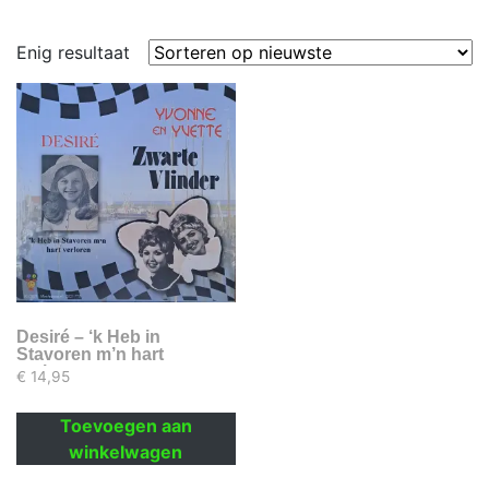
Enig resultaat
Desiré – ‘k Heb in
Stavoren m’n hart
verloren
€
14,95
Toevoegen aan
winkelwagen