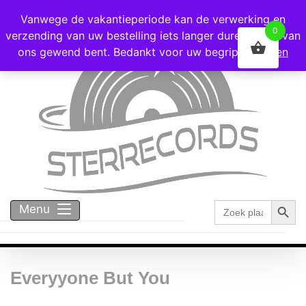
Voor 16:00 besteld = vandaag verzonden!
Vanwege de vakantieperiode kan de verwerking en
0
verzending van uw bestelling iets langer duren dan u van
ons gewend bent. Bedankt voor uw begrip!
Negeren
Zoekk
Zoek
Menu
naar:
Everyyone But You