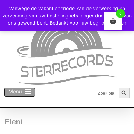
Voor 16:00 besteld = vandaag verzonden!
Vanwege de vakantieperiode kan de verwerking en
0
verzending van uw bestelling iets langer duren dan u van
ons gewend bent. Bedankt voor uw begrip!
Negeren
Zoekk
Zoek
Menu
naar:
Eleni