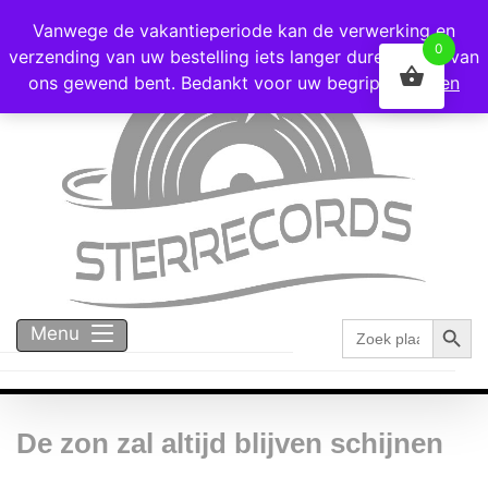
Voor 16:00 besteld = vandaag verzonden!
Vanwege de vakantieperiode kan de verwerking en
0
verzending van uw bestelling iets langer duren dan u van
ons gewend bent. Bedankt voor uw begrip!
Negeren
Zoekk
Zoek
Menu
naar:
De zon zal altijd blijven schijnen