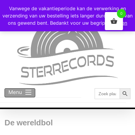
Voor 16:00 besteld = vandaag verzonden!
Vanwege de vakantieperiode kan de verwerking en
0
verzending van uw bestelling iets langer duren dan u van
ons gewend bent. Bedankt voor uw begrip!
Negeren
Zoekk
Zoek
Menu
naar:
De wereldbol