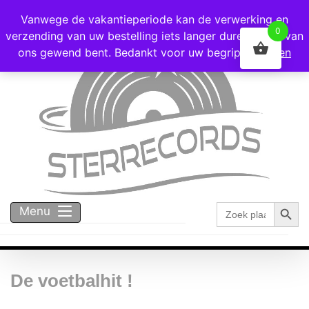
Voor 16:00 besteld = vandaag verzonden!
Vanwege de vakantieperiode kan de verwerking en
0
verzending van uw bestelling iets langer duren dan u van
ons gewend bent. Bedankt voor uw begrip!
Negeren
Zoekk
Zoek
Menu
naar:
De voetbalhit !