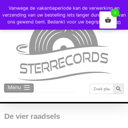
Voor 16:00 besteld = vandaag verzonden!
Vanwege de vakantieperiode kan de verwerking en
0
verzending van uw bestelling iets langer duren dan u van
ons gewend bent. Bedankt voor uw begrip!
Negeren
Zoekk
Zoek
Menu
naar:
De vier raadsels