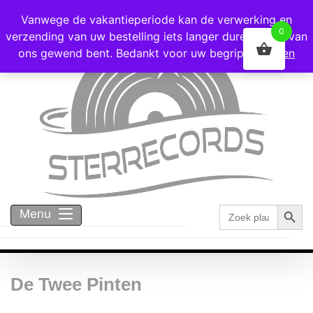
Voor 16:00 besteld = vandaag verzonden!
Vanwege de vakantieperiode kan de verwerking en
0
verzending van uw bestelling iets langer duren dan u van
ons gewend bent. Bedankt voor uw begrip!
Negeren
Zoekk
Zoek
Menu
naar:
De Twee Pinten