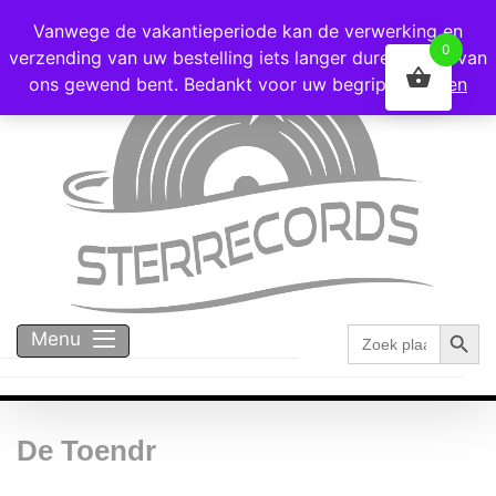
Voor 16:00 besteld = vandaag verzonden!
Vanwege de vakantieperiode kan de verwerking en
0
verzending van uw bestelling iets langer duren dan u van
ons gewend bent. Bedankt voor uw begrip!
Negeren
Zoekk
Zoek
Menu
naar:
De Toendr