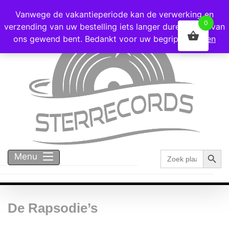
Voor 16:00 besteld = vandaag verzonden!
Vanwege de vakantieperiode kan de verwerking en
0
verzending van uw bestelling iets langer duren dan u van
ons gewend bent. Bedankt voor uw begrip!
Negeren
Zoekk
Zoek
Menu
naar:
De Rapsodie’s