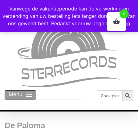
Voor 16:00 besteld = vandaag verzonden!
Vanwege de vakantieperiode kan de verwerking en
0
verzending van uw bestelling iets langer duren dan u van
ons gewend bent. Bedankt voor uw begrip!
Negeren
Zoekk
Zoek
Menu
naar:
De Paloma