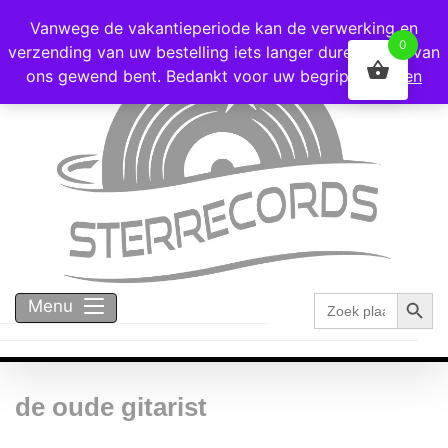
Voor 16:00 besteld = vandaag verzonden!
Vanwege de vakantieperiode kan de verwerking en
0
verzending van uw bestelling iets langer duren dan u van
ons gewend bent. Bedankt voor uw begrip!
Negeren
Zoekk
Zoek
Menu
naar:
de oude gitarist