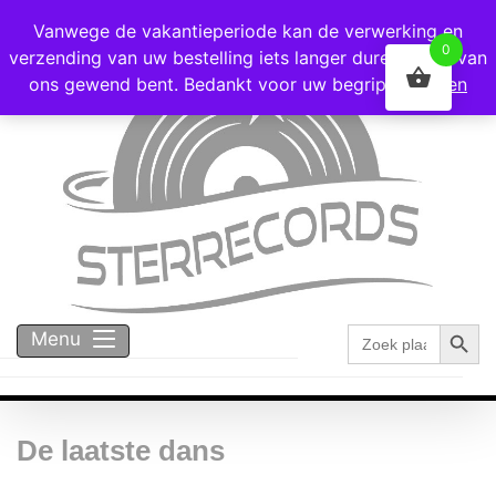
Voor 16:00 besteld = vandaag verzonden!
Vanwege de vakantieperiode kan de verwerking en
0
verzending van uw bestelling iets langer duren dan u van
ons gewend bent. Bedankt voor uw begrip!
Negeren
Zoekk
Zoek
Menu
naar:
De laatste dans